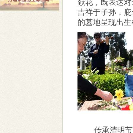
献花，既表达对
吉祥于子孙，庇
的墓地呈现出生
传承清明节扫