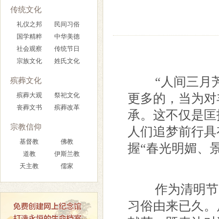
传统文化
礼仪之邦
民间习俗
国学精粹
中华美德
社会观察
传统节日
宗族文化
姓氏文化
“人间三月芳
殡葬文化
殡葬大观
祭祀文化
更多的，当为对
丧葬文书
殡葬改革
承。这不仅是匡
宗教信仰
人们追梦前行具
基督教
佛教
握“春光明媚、
道教
伊斯兰教
天主教
儒家
作为清明节的
习俗由来已久。