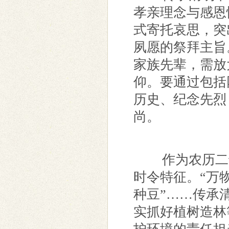
孝亲理念与感恩
式寄托哀思，突
夙愿的祭拜主旨
家族先辈，需放
仰。要通过包括
历史、纪念先烈
尚。
作为农历二十
时令特征。“万
种豆”……传承
实抓好植树造林