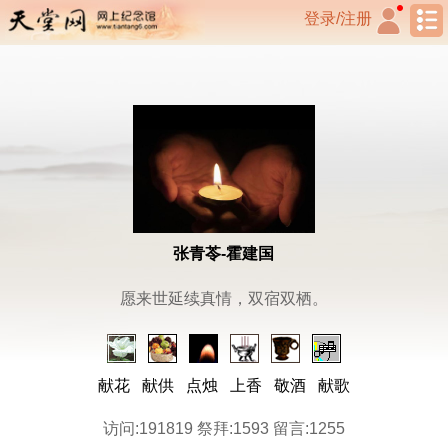
登录/注册
张青苓-霍建国
愿来世延续真情，双宿双栖。
献花
献供
点烛
上香
敬酒
献歌
访问:191819 祭拜:1593 留言:1255