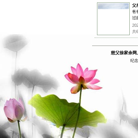
父
爸
过
202
共
慈父徐家余网
纪