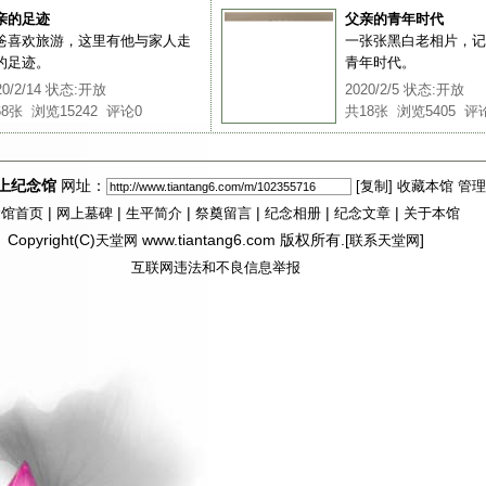
亲的足迹
父亲的青年时代
爸喜欢旅游，这里有他与家人走
一张张黑白老相片，记
的足迹。
青年时代。
0/2/14
状态:
开放
2020/2/5
状态:
开放
68
张 浏览
15242
评论
0
共
18
张 浏览
5405
评
上纪念馆
网址：
[复制]
收藏本馆
管理
|
|
|
|
|
|
念馆首页
网上墓碑
生平简介
祭奠留言
纪念相册
纪念文章
关于本馆
Copyright(C)
www.tiantang6.com 版权所有.[
]
天堂网
联系天堂网
互联网违法和不良信息举报