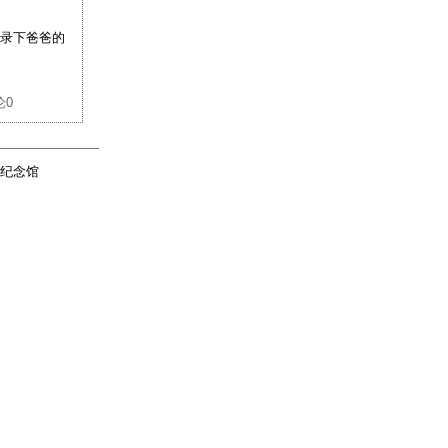
录下爸爸的
论
0
纪念馆