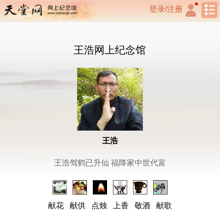
登录/注册
王浩网上纪念馆
王浩
王浩驾鹤已升仙 福降家中世代富
献花
献供
点烛
上香
敬酒
献歌