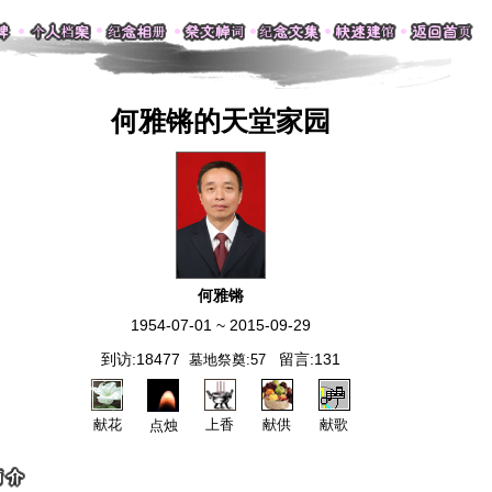
何雅锵的天堂家园
何雅锵
1954-07-01 ~ 2015-09-29
到访:18477
留言:131
墓地祭奠:57
献花
上香
献供
献歌
点烛