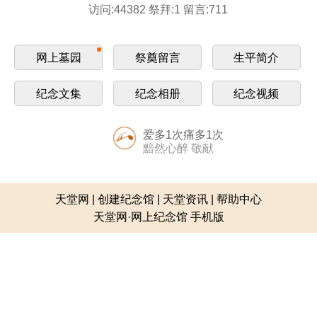
访问:44382 祭拜:1 留言:711
网上墓园
祭奠留言
生平简介
纪念文集
纪念相册
纪念视频
爱多1次痛多1次
黯然心醉 敬献
天堂网
|
创建纪念馆
|
天堂资讯
|
帮助中心
天堂网·网上纪念馆 手机版