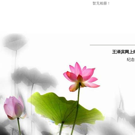
暂无相册！
王泽滨网上
纪念