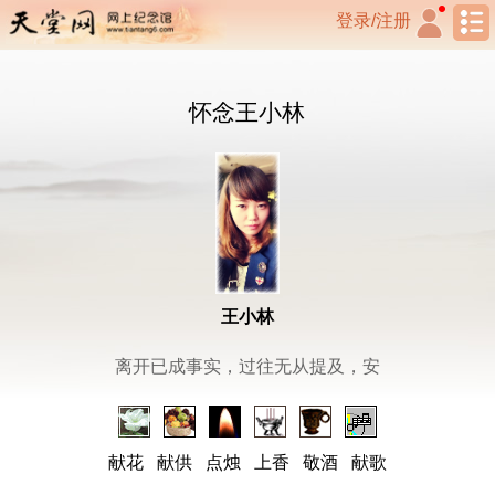
登录/注册
怀念王小林
王小林
离开已成事实，过往无从提及，安
献花
献供
点烛
上香
敬酒
献歌