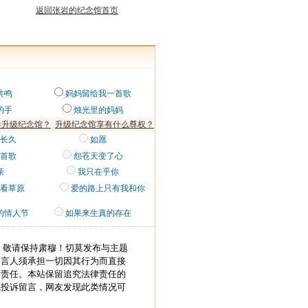
返回张岩的纪念馆首页
共鸣
妈妈留给我一首歌
的手
烛光里的妈妈
样升级纪念馆？
升级纪念馆享有什么尊权？
长久
如愿
首歌
怨苍天变了心
亲
我只在乎你
看草原
爱的路上只有我和你
的情人节
如果来生真的存在
，敬请保持肃穆！切莫发布与主题
留言人须承担一切因其行为而直接
律责任。本站保留追究法律责任的
线投诉留言，网友发现此类情况可