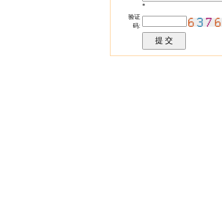
*
验证
码: