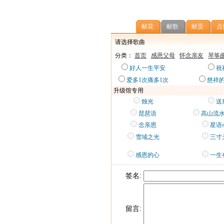
献花
献歌
献贡
点
请选择歌曲
分类：
首页
感恩父母
怀念亲友
琴筝
好人一生平安
祝
爱多1次痛多1次
慈祥
升级馆专用
烛光
送
琵琶语
高山流水
念亲恩
星语
雪域之光
三寸
感恩的心
一生
签名:
留言: