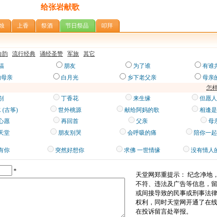
给张岩献歌
烛
上香
祭酒
节日祭品
叩拜
曲韵
流行经典
诵经圣赞
军旅
其它
福
朋友
为了谁
有谁
的母亲
白月光
乡下老父亲
母亲
怎
别
丁香花
来生缘
但愿人
 (古筝)
世外桃源
献给阿妈的歌
相逢是
心愿
再回首
父亲
母
天堂
朋友别哭
会呼吸的痛
陪你一起
有你
突然好想你
求佛 一世情缘
没有情人
*
天堂网郑重提示： 纪念净地
不符、违法及广告等信息，
或间接导致的民事或刑事法
权利，同时天堂网开通了在
在投诉留言处举报。