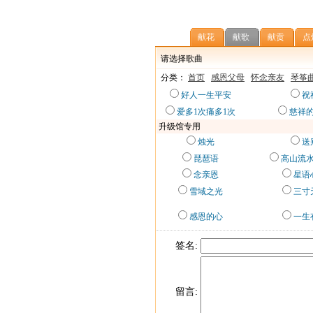
献花
献歌
献贡
点
请选择歌曲
分类：
首页
感恩父母
怀念亲友
琴筝
好人一生平安
祝
爱多1次痛多1次
慈祥
升级馆专用
烛光
送
琵琶语
高山流水
念亲恩
星语
雪域之光
三寸
感恩的心
一生
签名:
留言: