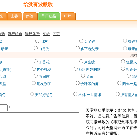
给洪有波献歌
烛
上香
祭酒
节日祭品
叩拜
曲韵
流行经典
诵经圣赞
军旅
其它
福
朋友
为了谁
有谁
的母亲
白月光
乡下老父亲
母亲
怎
别
丁香花
来生缘
但愿人
 (古筝)
世外桃源
献给阿妈的歌
相逢是
心愿
再回首
父亲
母
天堂
朋友别哭
会呼吸的痛
陪你一起
有你
突然好想你
求佛 一世情缘
没有情人
*
天堂网郑重提示： 纪念净地
不符、违法及广告等信息，
或间接导致的民事或刑事法
权利，同时天堂网开通了在
在投诉留言处举报。