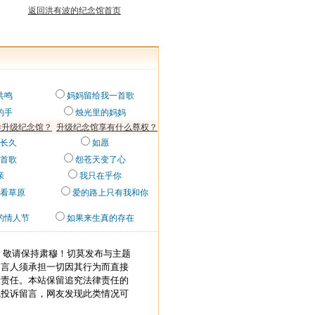
返回洪有波的纪念馆首页
共鸣
妈妈留给我一首歌
的手
烛光里的妈妈
样升级纪念馆？
升级纪念馆享有什么尊权？
长久
如愿
首歌
怨苍天变了心
亲
我只在乎你
看草原
爱的路上只有我和你
的情人节
如果来生真的存在
，敬请保持肃穆！切莫发布与主题
留言人须承担一切因其行为而直接
律责任。本站保留追究法律责任的
线投诉留言，网友发现此类情况可