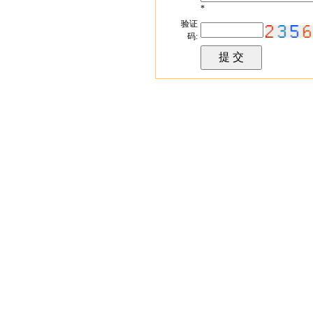
*
验证
码: