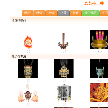
给苏俭上香
献花
献供
点烛
上香
敬酒
端午祭品
礼
请选择祭品
升级馆专用