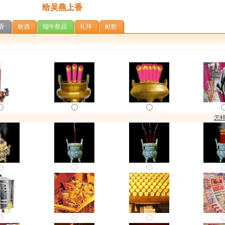
给吴燕上香
香
敬酒
端午祭品
礼拜
献歌
怎