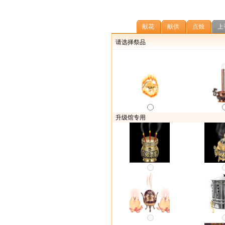
献花
献供
点烛
上
请选择祭品
升级馆专用