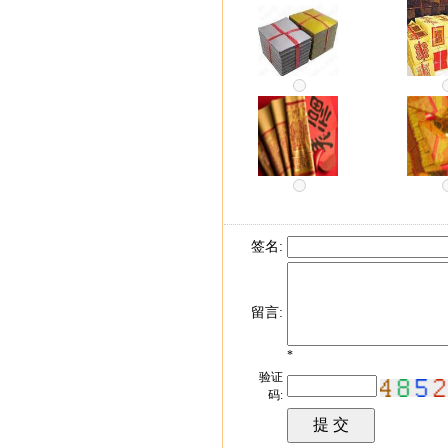
签名:
留言:
*
验证
码: