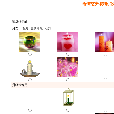
给陈慈安-陈微点
献花
献供
点烛
上香
敬酒
端午祭品
礼
请选择祭品
分类：
首页
更多蜡烛
心灯
升级馆专用