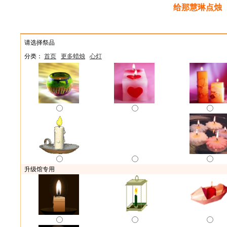
给那慧琳点烛
献花
献供
点烛
上香
敬酒
端午祭品
礼
请选择祭品
分类：
首页
更多蜡烛
心灯
升级馆专用