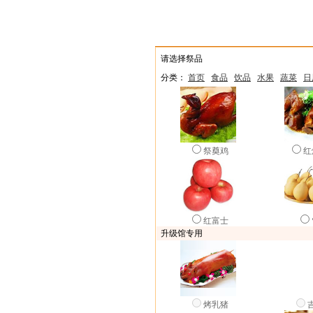
献花
献供
点烛
上
请选择祭品
分类：
首页
食品
饮品
水果
蔬菜
日
祭奠鸡
红
红富士
升级馆专用
烤乳猪