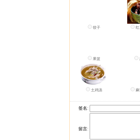
饺子
红
果篮
土鸡汤
麻
签名:
留言: