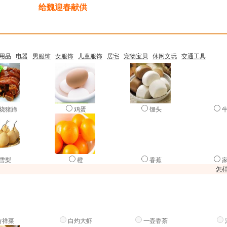
给魏迎春献供
香
敬酒
端午祭品
礼拜
献歌
用品
电器
男服饰
女服饰
儿童服饰
居宅
宠物宝贝
休闲文玩
交通工具
烧猪蹄
鸡蛋
馒头
雪梨
橙
香蕉
怎
吉祥菜
白灼大虾
一壶香茶