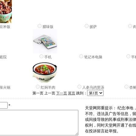
豆米饭
腊味饭
披萨
庭院
手机
笔记本电脑
平
辣火锅
红焖羊肉
人参乌鸡煲汤
杏
第一页 上一页
下一页
尾页
跳到：
*
天堂网郑重提示： 纪念净地
不符、违法及广告等信息，
或间接导致的民事或刑事法
权利，同时天堂网开通了在
在投诉留言处举报。