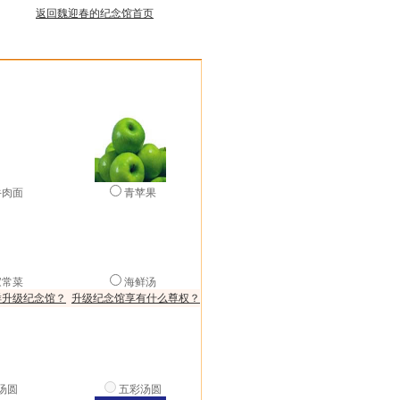
返回魏迎春的纪念馆首页
牛肉面
青苹果
家常菜
海鲜汤
样升级纪念馆？
升级纪念馆享有什么尊权？
汤圆
五彩汤圆