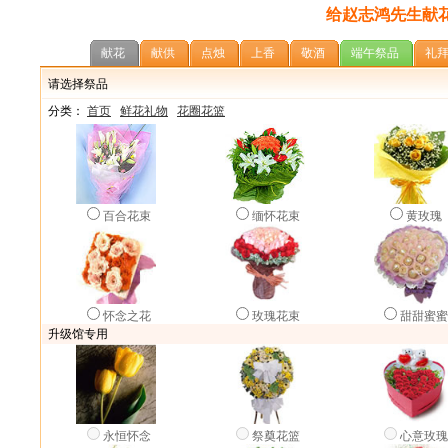
给赵志鸿先生献
献花
献供
点烛
上香
敬酒
端午祭品
礼
请选择祭品
分类：
首页
鲜花礼物
花圈花篮
百合花束
缅怀花束
黄玫瑰
怀念之花
玫瑰花束
甜甜蜜
升级馆专用
永恒怀念
祭奠花篮
心意玫