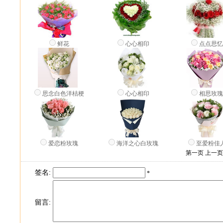
鲜花
心心相印
点点思
思念白色洋桔梗
心心相印
相思玫
爱恋粉玫瑰
海洋之心白玫瑰
至爱粉佳
第一页 上一
签名:
*
留言: