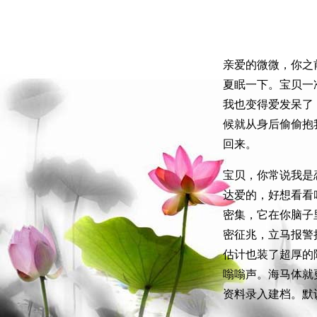
亲爱的微微，你之
夏眠一下。宝贝一
我也变得爱发呆了
候就从身后偷偷抱
回来。
宝贝，你常说我是
达爱的，好想看看
密集，它在你脑子
密征兆，立马报警
估计也装了超厚的
嗡嗡声。海马体就
资料录入建档。默