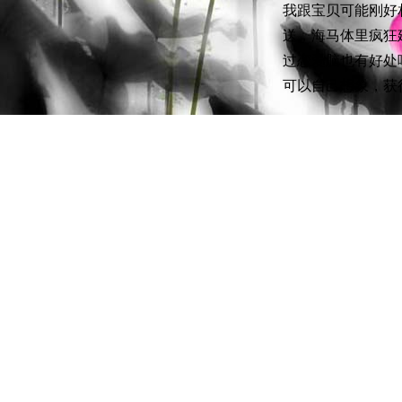
我跟宝贝可能刚好
送，海马体里疯狂
过恋爱脑也有好处
可以自己想象，获
如果人的情感也能
有个老师曾经说做
哪些变量？记录结
爱。
关于爱和心灵的实
起来就很绕，对吗
告上记录，啊，原
这样的实验好像也
实验结果也不存在
同的体验。