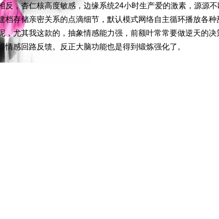
相反，杏仁核高度敏感，边缘系统24小时生产爱的激素，源源不
建档存储亲密关系的点滴细节，默认模式网络自主循环播放各种
呢，尤其我这款的，抽象情感能力强，前额叶常常要做逆天的决
得情感回路反馈。反正大脑功能也是得到锻炼强化了。
像科学实验那样通过控制变量推进优化就好了。上学的时候很喜
任何事情都可以把它当做做实验，思考自变量是什么，因变量是
果，做出下一步调整。可这样的模式无法应用在爱里，尤其是这
验，无法做到主客分离，自己的心就是实验室，要研究一种不在
？实验过程里，会反复体会自己孤独的深度以及对被理解的渴望
来牵挂，遗憾，哀伤，触不可及的孤独是这样的滋味。
没有什么科学方法，外部参数全部失效，所有调整都指向内在的
失败与否，如果“此路不通”不过是倒逼自己换一种方式理解和诠