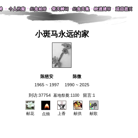
小斑马永远的家
陈慈安
陈微
1965 ~ 1997
1990 ~ 2025
到访:37754
留言:1
墓地祭奠:1100
献花
上香
献供
献歌
点烛