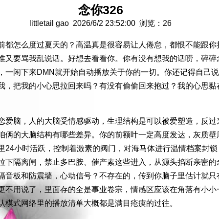
念你326
littletail gao 2026/6/2 23:52:00 浏览：26
前都怎么度过夏天的？高温真是很容易让人倦怠，都恨不能跟你
准又要骂我乱说话。好想去看看你。你有没有想我的话唠，碎碎
，一闲下来DMN就开始自动播放关于你的一切。你还记得自己
我，把我的小心思拉回来吗？有没有偷偷回来抱过？我的心思黏
恋爱脑，人的大脑受情感驱动，生理结构是可以被爱塑造，反过
咱俩的大脑结构有哪些差异。你的前额叶一定高度发达，灰质壁
里24小时活跃，控制着激素的阀门，对海马体进行温情档案封锁
拉下隔离闸，禁止多巴胺、催产素这些进入，从源头掐断亲密的
隔音板和防震墙，心动信号？不存在的，传到你脑子里估计就只
更不用说了，里面存的全是事业卷宗，情感区应该在角落有小小
认模式网络里的播放清单大概都是满目疮痍的过往。