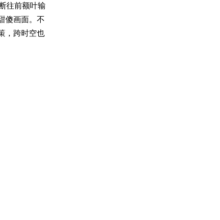
断往前额叶输
甜傻画面。不
策，跨时空也
欢实验课，我
什么，该调整
样跨越时空的
场的在场。听
。会在实验报
自我。当然，
释爱，总有不