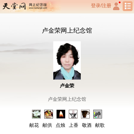
登录/注册
卢金荣网上纪念馆
卢金荣
卢金荣网上纪念馆
献花
献供
点烛
上香
敬酒
献歌