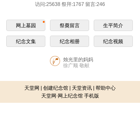
访问:25638 祭拜:1767 留言:246
网上墓园
祭奠留言
生平简介
纪念文集
纪念相册
纪念视频
烛光里的妈妈
徐广顺 敬献
天堂网
|
创建纪念馆
|
天堂资讯
|
帮助中心
天堂网·网上纪念馆 手机版