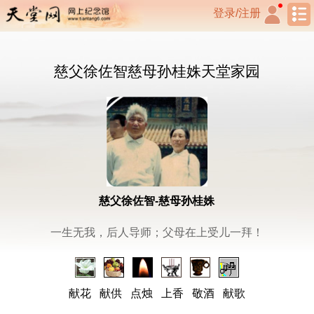
登录/注册
慈父徐佐智慈母孙桂姝天堂家园
慈父徐佐智-慈母孙桂姝
一生无我，后人导师；父母在上受儿一拜！
献花
献供
点烛
上香
敬酒
献歌