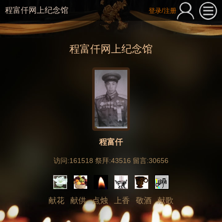
程富仟网上纪念馆
登录/注册
程富仟网上纪念馆
程富仟
访问:161518 祭拜:43516 留言:30656
献花
献供
点烛
上香
敬酒
献歌