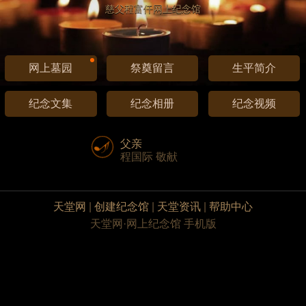
慈父程富仟网上纪念馆
网上墓园
祭奠留言
生平简介
纪念文集
纪念相册
纪念视频
父亲
程国际 敬献
天堂网
|
创建纪念馆
|
天堂资讯
|
帮助中心
天堂网·网上纪念馆 手机版