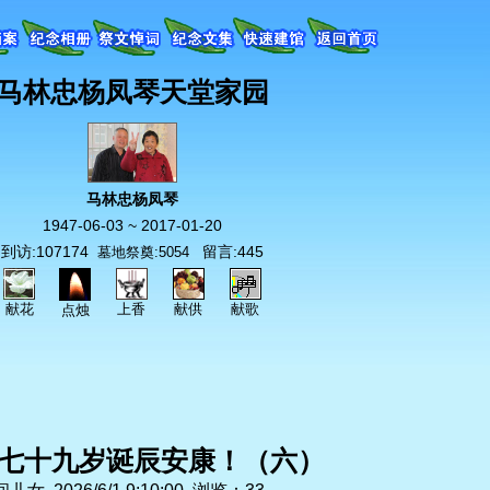
马林忠杨凤琴天堂家园
马林忠杨凤琴
1947-06-03 ~ 2017-01-20
到访:107174
留言:445
墓地祭奠:5054
献花
上香
献供
献歌
点烛
七十九岁诞辰安康！（六）