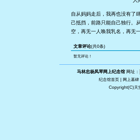
人间
自从妈妈走后，我再也没有了
己抵挡，前路只能自己独行。
空，再无一人唤我乳名，再无
文章评论
(共0条)
暂无评论！
马林忠杨凤琴网上纪念馆
网址：
|
纪念馆首页
网上墓碑
Copyright(C)
天