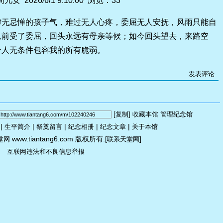
儿女 2026/6/1 9:10:00 浏览：33
肆无忌惮的孩子气，难过无人心疼，委屈无人安抚，风雨只能自
从前受了委屈，回头永远有母亲等候；如今回头望去，来路空
一人无条件包容我的所有脆弱。
发表评论
[复制]
收藏本馆
管理纪念馆
|
|
|
|
|
生平简介
祭奠留言
纪念相册
纪念文章
关于本馆
www.tiantang6.com 版权所有.[
]
堂网
联系天堂网
互联网违法和不良信息举报