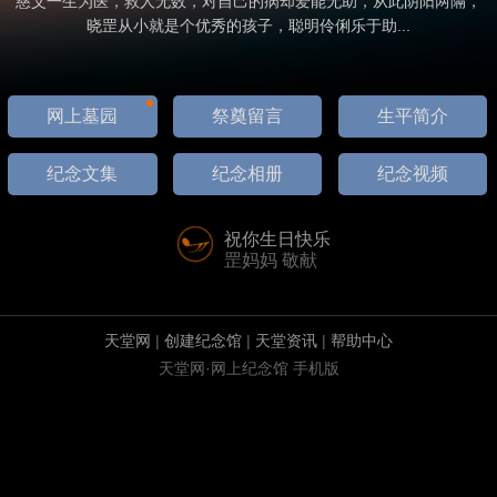
慈父一生为医，救人无数，对自己的病却爱能无助，从此阴阳两隔，
晓罡从小就是个优秀的孩子，聪明伶俐乐于助...
网上墓园
祭奠留言
生平简介
纪念文集
纪念相册
纪念视频
祝你生日快乐
罡妈妈 敬献
天堂网
|
创建纪念馆
|
天堂资讯
|
帮助中心
天堂网·网上纪念馆 手机版