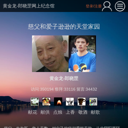
黄金龙-郎晓罡网上纪念馆
登录/注册
慈父和爱子逊逊的天堂家园
黄金龙-郎晓罡
访问:350194 祭拜:33116 留言:34432
献花
献供
点烛
上香
敬酒
献歌