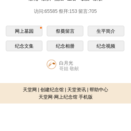
访问:65585 祭拜:153 留言:705
网上墓园
祭奠留言
生平简介
纪念文集
纪念相册
纪念视频
白月光
哥姐 敬献
天堂网
|
创建纪念馆
|
天堂资讯
|
帮助中心
天堂网·网上纪念馆 手机版